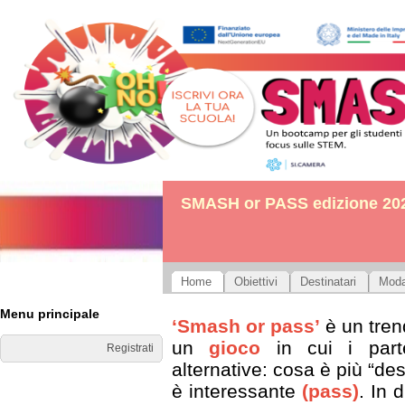
SMASH or PASS edizione 20
Home
Obiettivi
Destinatari
Moda
Menu principale
‘Smash or pass’
è un tren
un
gioco
in cui i parte
Registrati
alternative: cosa è più “des
è interessante
(pass)
. In 